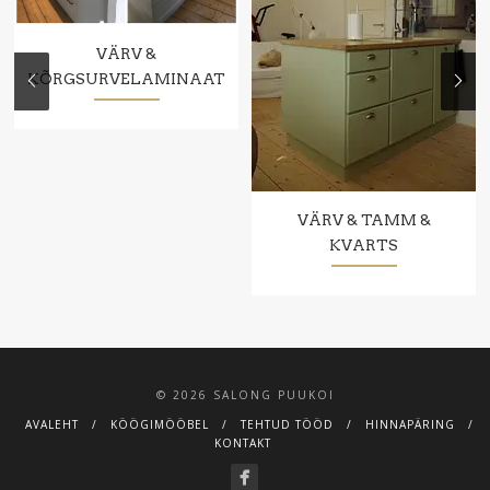
VÄRV &
KÕRGSURVELAMINAAT
VÄRV & TAMM &
KVARTS
© 2026 SALONG PUUKOI
AVALEHT
KÖÖGIMÖÖBEL
TEHTUD TÖÖD
HINNAPÄRING
KONTAKT